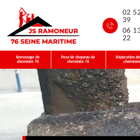
02 5
39
06 1
22
Ramonage de
Pose de chapeau de
Réparation de
cheminée 76
cheminée 76
cheminée