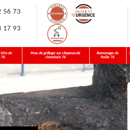
2 56 73
3 17 93
 tête de
Pose de grillage sur chapeau de
Ramonage de
 76
cheminée 76
Poêle 76