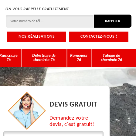
ON VOUS RAPPELLE GRATUITEMENT
NOS RÉALISATIONS
CONTACTEZ-NOUS !
Ramonage
Débistrage de
Ramoneur
Tubage de
76
cheminée 76
76
cheminée 76
DEVIS GRATUIT
Demandez votre
devis, c'est gratuit!