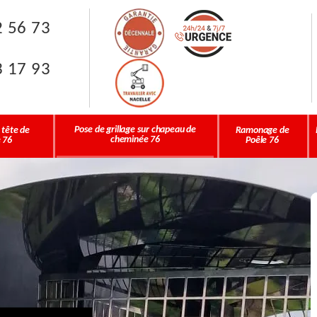
2 56 73
3 17 93
Pose de grillage sur chapeau de
 tête de
Ramonage de
cheminée 76
 76
Poêle 76