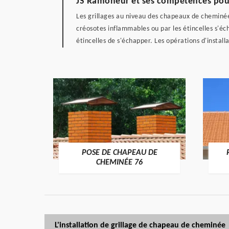
JS Ramoneur et ses compétences pour 
Les grillages au niveau des chapeaux de cheminée
créosotes inflammables ou par les étincelles s'éc
étincelles de s'échapper. Les opérations d'install
POSE DE CHAPEAU DE
ÉE 76
CHEMINÉE 76
L'installation de grillage de chapeau de cheminée