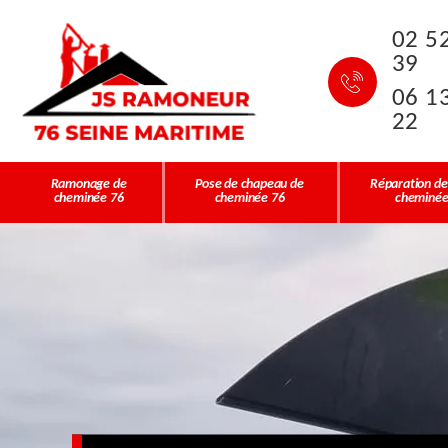
02 5
39
06 1
22
Ramonage de
Pose de chapeau de
Réparation de
cheminée 76
cheminée 76
cheminée