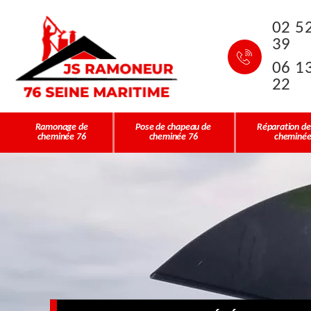
02 5
39
06 1
22
Ramonage de
Pose de chapeau de
Réparation de
cheminée 76
cheminée 76
cheminée