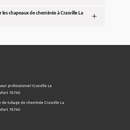
ur les chapeaux de cheminée à Crasville La
ur professionnel Crasville La
efort 76740
e de tubage de cheminée Crasville La
efort 76740