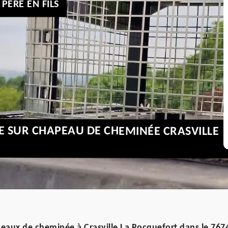
PÈRE EN FILS
GE SUR CHAPEAU DE CHEMINÉE CRASVILLE
hapeaux de cheminée à Crasville La Rocquefort dans le 767