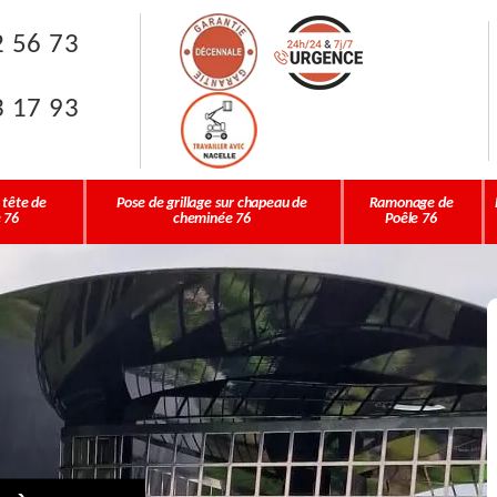
2 56 73
3 17 93
 tête de
Pose de grillage sur chapeau de
Ramonage de
 76
cheminée 76
Poêle 76