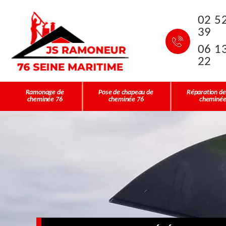
02 5
39
06 1
22
Ramonage de
Pose de chapeau de
Réparation de
cheminée 76
cheminée 76
cheminée