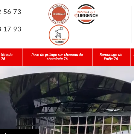
2 56 73
3 17 93
 tête de
Pose de grillage sur chapeau de
Ramonage de
 76
cheminée 76
Poêle 76