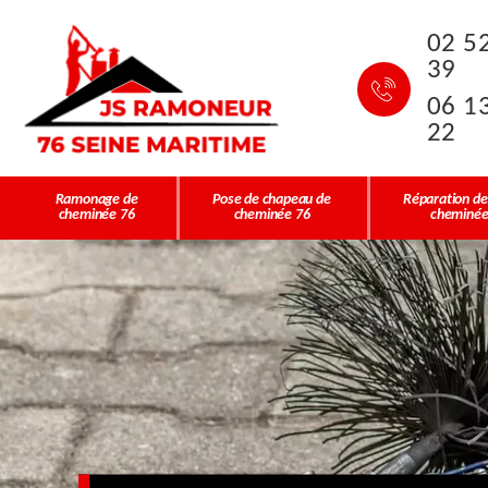
02 5
39
06 1
22
Ramonage de
Pose de chapeau de
Réparation de
cheminée 76
cheminée 76
cheminée