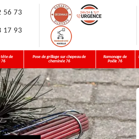
2 56 73
3 17 93
 tête de
Pose de grillage sur chapeau de
Ramonage de
 76
cheminée 76
Poêle 76