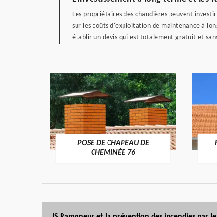
Les propriétaires des chaudières peuvent investir
sur les coûts d'exploitation de maintenance à lo
établir un devis qui est totalement gratuit et san
POSE DE CHAPEAU DE
ÉE 76
CHEMINÉE 76
JS Ramoneur et la prévention des incendies par le