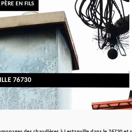
PÈRE EN FILS
LLE 76730
ramonages des chaudières à Lestanville dans le 76730 et 