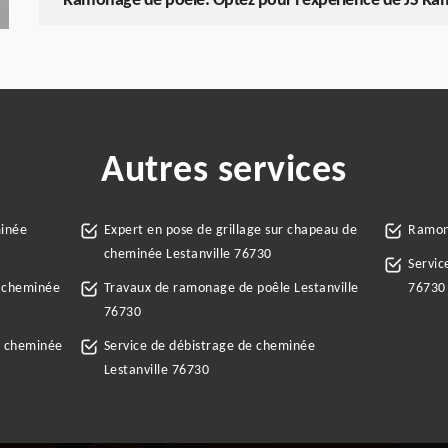
Ramonage de poêle: Optez pour l'expérience de JS R
Autres services
minée
Expert en pose de grillage sur chapeau de
Ramone
cheminée Lestanville 76730
Servic
e cheminée
Travaux de ramonage de poêle Lestanville
76730
76730
e cheminée
Service de débistrage de cheminée
Lestanville 76730