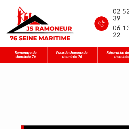
02 5
39
06 1
22
Ramonage de
Pose de chapeau de
Réparation de
cheminée 76
cheminée 76
cheminée