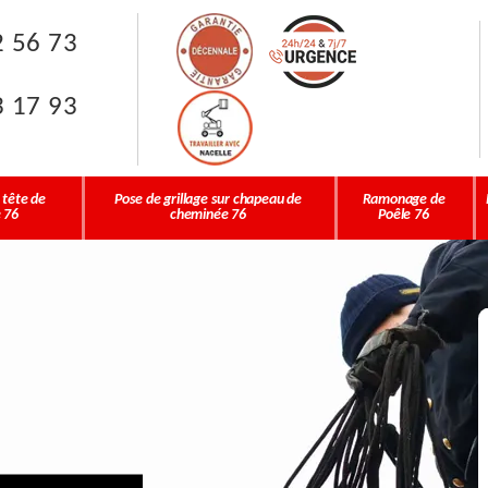
2 56 73
3 17 93
 tête de
Pose de grillage sur chapeau de
Ramonage de
 76
cheminée 76
Poêle 76