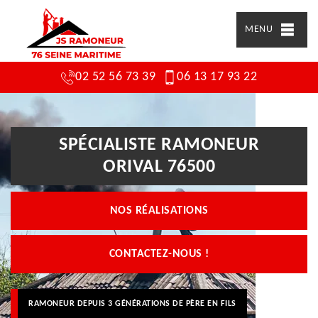
MENU
02 52 56 73 39
06 13 17 93 22
SPÉCIALISTE RAMONEUR
ORIVAL 76500
NOS RÉALISATIONS
CONTACTEZ-NOUS !
RAMONEUR DEPUIS 3 GÉNÉRATIONS DE PÈRE EN FILS