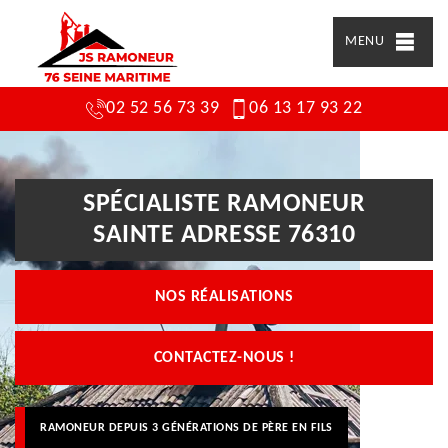
MENU
02 52 56 73 39
06 13 17 93 22
SPÉCIALISTE RAMONEUR
SAINTE ADRESSE 76310
NOS RÉALISATIONS
CONTACTEZ-NOUS !
RAMONEUR DEPUIS 3 GÉNÉRATIONS DE PÈRE EN FILS