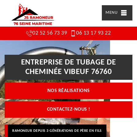
MENU
02 52 56 73 39
06 13 17 93 22
ENTREPRISE DE TUBAGE DE
CHEMINÉE VIBEUF 76760
NOS RÉALISATIONS
CONTACTEZ-NOUS !
RAMONEUR DEPUIS 3 GÉNÉRATIONS DE PÈRE EN FILS