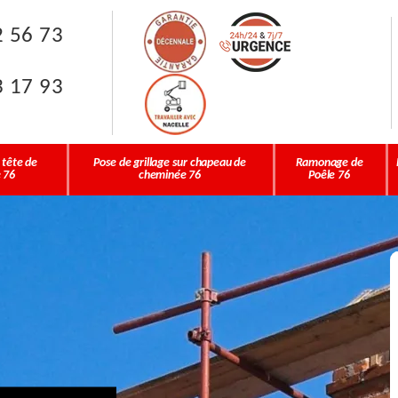
2 56 73
3 17 93
 tête de
Pose de grillage sur chapeau de
Ramonage de
 76
cheminée 76
Poêle 76