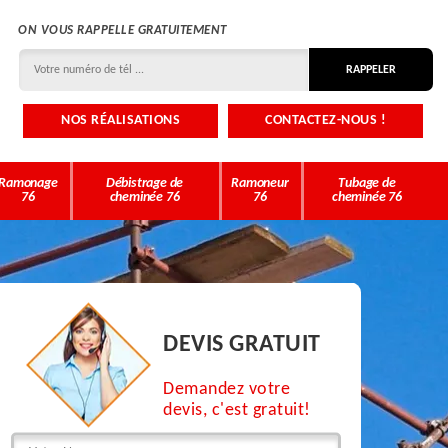
ON VOUS RAPPELLE GRATUITEMENT
NOS RÉALISATIONS
CONTACTEZ-NOUS !
Ramonage
Débistrage de
Ramoneur
Tubage de
76
cheminée 76
76
cheminée 76
DEVIS GRATUIT
Demandez votre
devis, c'est gratuit!