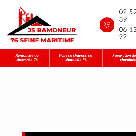
02 5
39
06 1
22
Ramonage de
Pose de chapeau de
Réparation de
cheminée 76
cheminée 76
cheminée