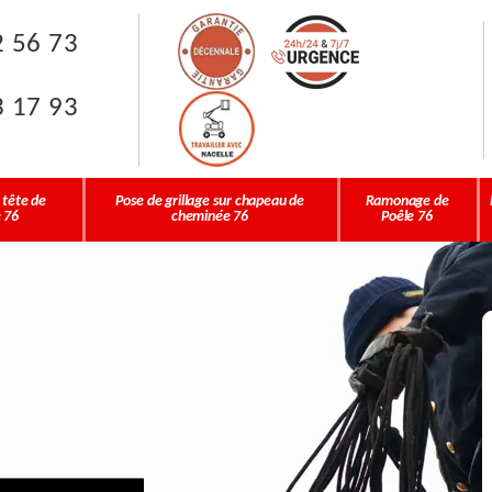
2 56 73
3 17 93
 tête de
Pose de grillage sur chapeau de
Ramonage de
 76
cheminée 76
Poêle 76