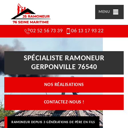
MENU
02 52 56 73 39
06 13 17 93 22
SPÉCIALISTE RAMONEUR
GERPONVILLE 76540
NOS RÉALISATIONS
CONTACTEZ-NOUS !
RAMONEUR DEPUIS 3 GÉNÉRATIONS DE PÈRE EN FILS